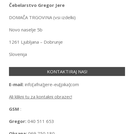
Čebelarstvo Gregor Jere
DOMAČA TRGOVINA (vsi izdelki)
Novo naselje 5b
1261 Ljubljana – Dobrunje
Slovenija
KONTAKTIRAJ NAS!
E-mail:
info[afna]jere-eu[pika]com
Ali klikni tu za kontakni obrazec!
GSM
:
Gregor:
040 511 653
Oksana:
069 750 180