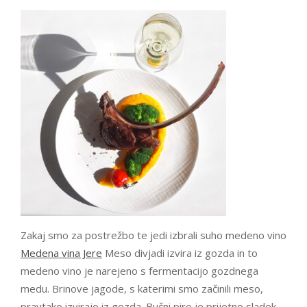
Zakaj smo za postrežbo te jedi izbrali suho medeno vino
Medena vina Jere
Meso divjadi izvira iz gozda in to
medeno vino je narejeno s fermentacijo gozdnega
medu. Brinove jagode, s katerimi smo začinili meso,
pravtako izvirajo iz gozda. Bučni pire je prijetno sladek,