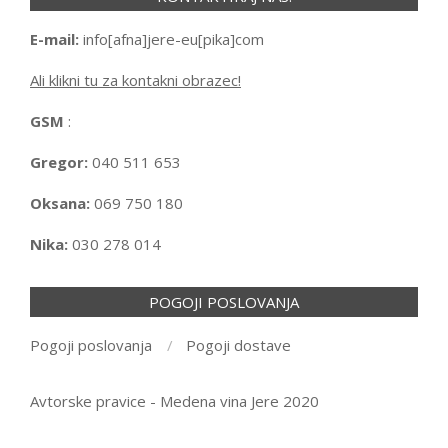
E-mail:
info[afna]jere-eu[pika]com
Ali klikni tu za kontakni obrazec!
GSM
:
Gregor:
040 511 653
Oksana:
069 750 180
Nika:
030 278 014
POGOJI POSLOVANJA
Pogoji poslovanja
Pogoji dostave
Avtorske pravice - Medena vina Jere 2020